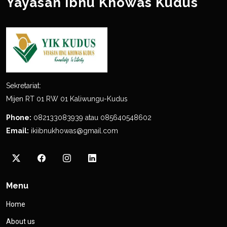
Yayasan Ibnu Khowas Kudus
Sekretariat:
Mijen RT 01 RW 01 Kaliwungu-Kudus
Phone:
082133083939 atau 085640548602
Email:
ikiibnukhowas@gmail.com
Menu
Home
About us